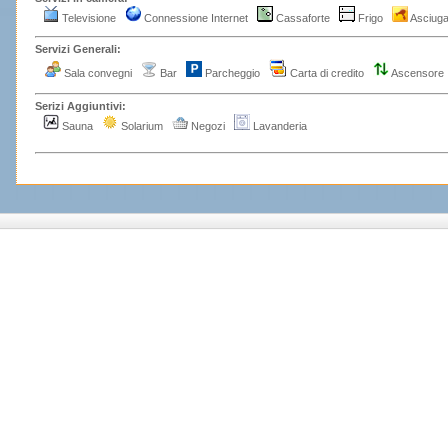
Televisione
Connessione Internet
Cassaforte
Frigo
Asciuga
Servizi Generali:
Sala convegni
Bar
Parcheggio
Carta di credito
Ascensor
Serizi Aggiuntivi:
Sauna
Solarium
Negozi
Lavanderia