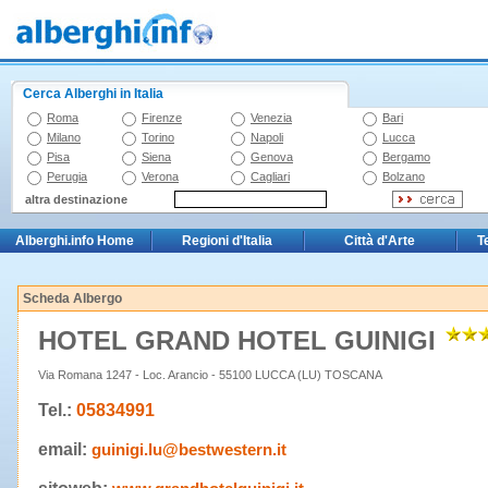
Cerca Alberghi in Italia
Roma
Firenze
Venezia
Bari
Milano
Torino
Napoli
Lucca
Pisa
Siena
Genova
Bergamo
Perugia
Verona
Cagliari
Bolzano
altra destinazione
Alberghi.info Home
Regioni d'Italia
Città d'Arte
T
Scheda Albergo
HOTEL GRAND HOTEL GUINIGI
Via Romana 1247 - Loc. Arancio - 55100 LUCCA (LU) TOSCANA
Tel.:
05834991
email:
guinigi.lu@bestwestern.it