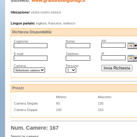
sitoweb:
www.grandhotelguinigi.it
Ubicazione:
vicino centro storico
Lingue parlate:
inglese, francese, tedesco
Richiesta Disponibilità:
dal:
Cognome:
Nome:
al:
E-mail:
Telefono:
Camera:
Persone:
Prezzi:
Minimo
Massimo
Camera Singola
90
130
Camera Doppia
140
210
Num. Camere: 167
Servizi in camera: