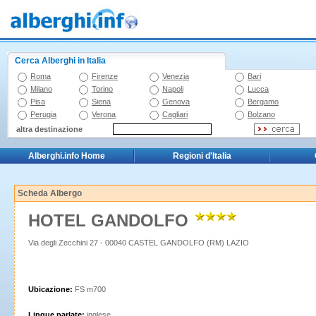
Cerca Alberghi in Italia
Roma
Firenze
Venezia
Bari
Milano
Torino
Napoli
Lucca
Pisa
Siena
Genova
Bergamo
Perugia
Verona
Cagliari
Bolzano
altra destinazione
Alberghi.info Home
Regioni d'Italia
Scheda Albergo
HOTEL GANDOLFO
Via degli Zecchini 27 - 00040 CASTEL GANDOLFO (RM) LAZIO
Ubicazione:
FS m700
Lingue parlate:
inglese