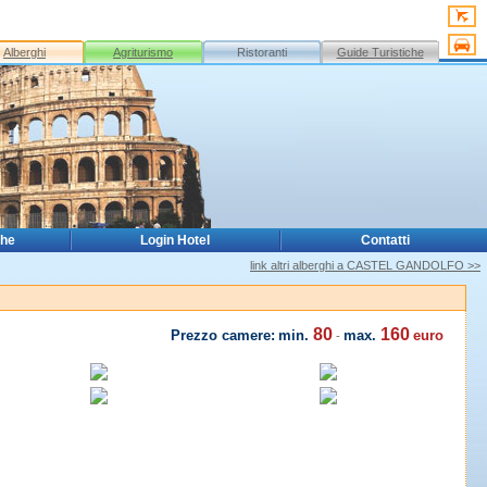
Alberghi
Agriturismo
Ristoranti
Guide Turistiche
che
Login Hotel
Contatti
link altri alberghi a CASTEL GANDOLFO >>
80
160
Prezzo camere:
min.
max.
euro
-