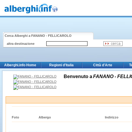
Cerca Alberghi a
FANANO - FELLICAROLO
altra destinazione
Alberghi.info Home
Regioni d'Italia
Città d'Arte
T
Benvenuto a
FANANO - FELL
Foto
Albergo
Indirizzo