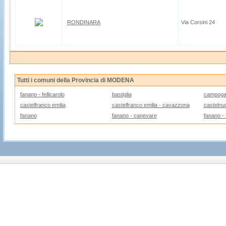
RONDINARA
Via Corsini 24
Tutti i comuni della Provincia di MODENA
fanano - fellicarolo
bastiglia
campogal
castelfranco emilia
castelfranco emilia - cavazzona
castelnu
fanano
fanano - canevare
fanano - f