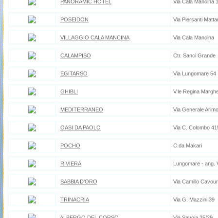
PANORAMIC HOTEL
Via Cala Mancina 
POSEIDON
Via Piersanti Mattar
VILLAGGIO CALA MANCINA
Via Cala Mancina
CALAMPISO
Ctr. Sanci Grande
EGITARSO
Via Lungomare 54
GHIBLI
V.le Regina Marghe
MEDITERRANEO
Via Generale Arimo
OASI DA PAOLO
Via C. Colombo 415
POCHO
C.da Makari
RIVIERA
Lungomare - ang. V
SABBIA D'ORO
Via Camillo Cavour
TRINACRIA
Via G. Mazzini 39
ALBERGO DEL CORSO
Via Savoia 25/29