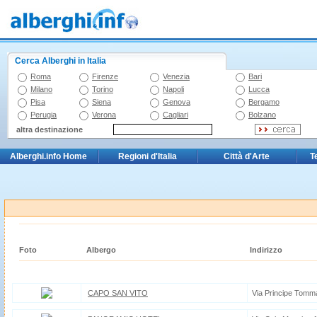
Cerca Alberghi in Italia
Roma
Firenze
Venezia
Bari
Milano
Torino
Napoli
Lucca
Pisa
Siena
Genova
Bergamo
Perugia
Verona
Cagliari
Bolzano
altra destinazione
Alberghi.info Home
Regioni d'Italia
Città d'Arte
T
Foto
Albergo
Indirizzo
CAPO SAN VITO
Via Principe Tomm