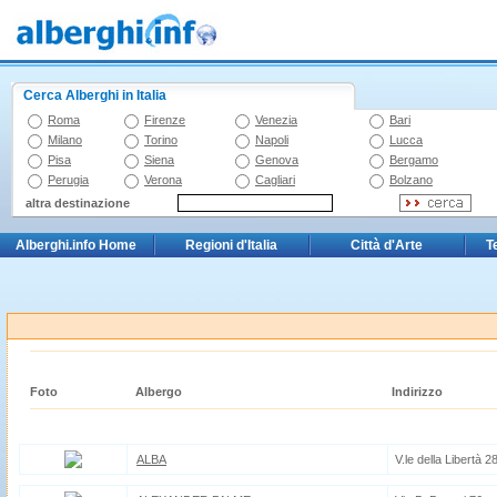
Cerca Alberghi in Italia
Roma
Firenze
Venezia
Bari
Milano
Torino
Napoli
Lucca
Pisa
Siena
Genova
Bergamo
Perugia
Verona
Cagliari
Bolzano
altra destinazione
Alberghi.info Home
Regioni d'Italia
Città d'Arte
T
Foto
Albergo
Indirizzo
ALBA
V.le della Libertà 2