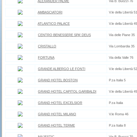
ALEXANDER PALME
Via B. Buozzi 76
AMBASCIATORI
V.le della Libertà 5
ATLANTICO PALACE
V.le della Libertà 4
CENTRO BENESSERE SPA' DEUS
Via delle Piane 35
CRISTALLO
Via Lombardia 35
FORTUNA
Via della Valle 76
GRANDE ALBERGO LE FONTI
V.le della Libertà 5
GRAND HOTEL BOSTON
P.za Italia 5
GRAND HOTEL CAPITOL GARIBALDI
V.le della Libertà 4
GRAND HOTEL EXCELSIOR
P.za Italia
GRAND HOTEL MILANO
V.le Roma 46
GRAND HOTEL TERME
P.za Italia 8
MAJESTIC
Via B. Buozzi 70