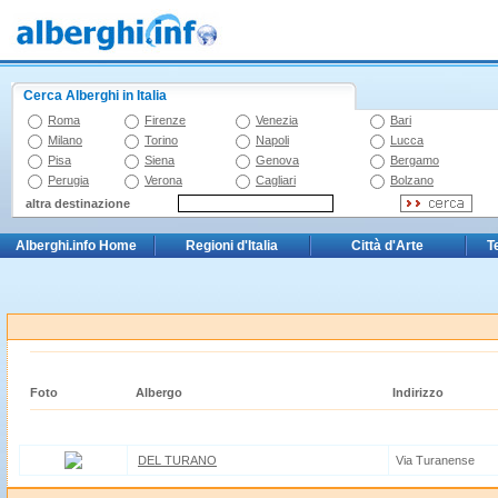
Cerca Alberghi in Italia
Roma
Firenze
Venezia
Bari
Milano
Torino
Napoli
Lucca
Pisa
Siena
Genova
Bergamo
Perugia
Verona
Cagliari
Bolzano
altra destinazione
Alberghi.info Home
Regioni d'Italia
Città d'Arte
T
Foto
Albergo
Indirizzo
DEL TURANO
Via Turanense