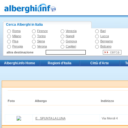
Cerca Alberghi in Italia
Roma
Firenze
Venezia
Bari
Milano
Torino
Napoli
Lucca
Pisa
Siena
Genova
Bergamo
Perugia
Verona
Cagliari
Bolzano
altra destinazione
Alberghi.info Home
Regioni d'Italia
Città d'Arte
T
Foto
Albergo
Indirizzo
E...SPUNTA LA LUNA
Via Meroli 4