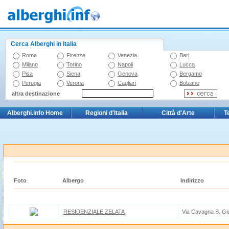
Cerca Alberghi in Italia
Roma
Firenze
Venezia
Bari
Milano
Torino
Napoli
Lucca
Pisa
Siena
Genova
Bergamo
Perugia
Verona
Cagliari
Bolzano
altra destinazione
Alberghi.info Home
Regioni d'Italia
Città d'Arte
T
Foto
Albergo
Indirizzo
RESIDENZIALE ZELATA
Via Cavagna S. Giul