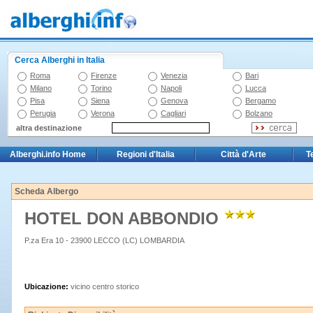
Cerca Alberghi in Italia
Roma
Firenze
Venezia
Bari
Milano
Torino
Napoli
Lucca
Pisa
Siena
Genova
Bergamo
Perugia
Verona
Cagliari
Bolzano
altra destinazione
Alberghi.info Home
Regioni d'Italia
Città d'Arte
T
Scheda Albergo
HOTEL DON ABBONDIO
P.za Era 10 - 23900 LECCO (LC) LOMBARDIA
Ubicazione:
vicino centro storico