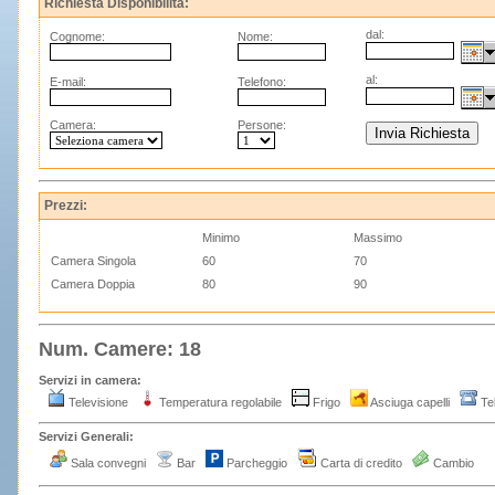
Richiesta Disponibilità:
dal:
Cognome:
Nome:
al:
E-mail:
Telefono:
Camera:
Persone:
Prezzi:
Minimo
Massimo
Camera Singola
60
70
Camera Doppia
80
90
Num. Camere: 18
Servizi in camera:
Televisione
Temperatura regolabile
Frigo
Asciuga capelli
Te
Servizi Generali:
Sala convegni
Bar
Parcheggio
Carta di credito
Cambio