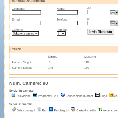
Richiesta Disponibilità:
dal:
Cognome:
Nome:
al:
E-mail:
Telefono:
Camera:
Persone:
Prezzi:
Minimo
Massimo
Camera Singola
79
110
Camera Doppia
145
160
Num. Camere: 90
Servizi in camera:
Televisione
Programmi SKY
Connessione Internet
Frigo
Asc
Servizi Generali:
Sala convegni
Bar
Parcheggio
Carta di credito
Ascensore