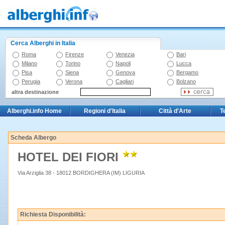
Cerca Alberghi in Italia
Roma
Firenze
Venezia
Bari
Milano
Torino
Napoli
Lucca
Pisa
Siena
Genova
Bergamo
Perugia
Verona
Cagliari
Bolzano
altra destinazione
Alberghi.info Home
Regioni d'Italia
Città d'Arte
T
Scheda Albergo
HOTEL DEI FIORI
Via Arziglia 38 - 18012 BORDIGHERA (IM) LIGURIA
Richiesta Disponibilità: