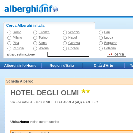
Cerca Alberghi in Italia
Roma
Firenze
Venezia
Bari
Milano
Torino
Napoli
Lucca
Pisa
Siena
Genova
Bergamo
Perugia
Verona
Cagliari
Bolzano
altra destinazione
Alberghi.info Home
Regioni d'Italia
Città d'Arte
T
Scheda Albergo
HOTEL DEGLI OLMI
Via Fossato 8/B - 67030 VILLETTA BARREA (AQ) ABRUZZO
Ubicazione:
vicino centro storico