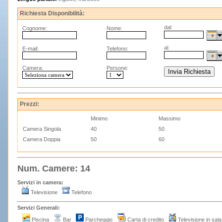
Richiesta Disponibilità:
dal:
Cognome:
Nome:
al:
E-mail:
Telefono:
Camera:
Persone:
Prezzi:
Minimo
Massimo
Camera Singola
40
50
Camera Doppia
50
60
Num. Camere: 14
Servizi in camera:
Televisione
Telefono
Servizi Generali:
Piscina
Bar
Parcheggio
Carta di credito
Televisione in sala