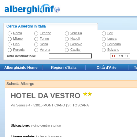
Cerca Alberghi in Italia
Roma
Firenze
Venezia
Bari
Milano
Torino
Napoli
Lucca
Pisa
Siena
Genova
Bergamo
Perugia
Verona
Cagliari
Bolzano
altra destinazione
Alberghi.info Home
Regioni d'Italia
Città d'Arte
T
Scheda Albergo
HOTEL DA VESTRO
Via Senese 4 - 53015 MONTICIANO (SI) TOSCANA
Ubicazione:
vicino centro storico
Lingue parlate:
inglese, francese