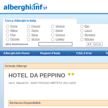
Cerca Alberghi in Italia
Roma
Firenze
Venezia
Bari
Milano
Torino
Napoli
Lucca
Pisa
Siena
Genova
Bergamo
Perugia
Verona
Cagliari
Bolzano
altra destinazione
Alberghi.info Home
Regioni d'Italia
Città d'Arte
T
Scheda Albergo
HOTEL DA PEPPINO
Via G. Mameli 53 - 02047 POGGIO MIRTETO (RI) LAZIO
Richiesta Disponibilità: