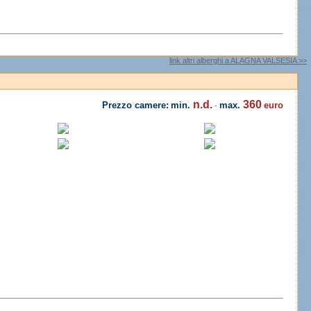
link altri alberghi a ALAGNA VALSESIA >>
n.d.
360
Prezzo camere:
min.
max.
euro
-