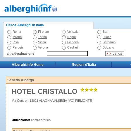
Cerca Alberghi in Italia
Roma
Firenze
Venezia
Bari
Milano
Torino
Napoli
Lucca
Pisa
Siena
Genova
Bergamo
Perugia
Verona
Cagliari
Bolzano
altra destinazione
Alberghi.info Home
Regioni d'Italia
Scheda Albergo
HOTEL CRISTALLO
Via Centro - 13021 ALAGNA VALSESIA (VC) PIEMONTE
Ubicazione:
centro storico