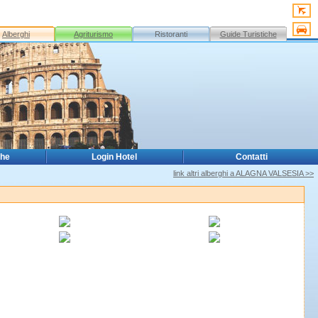
Alberghi
Agriturismo
Ristoranti
Guide Turistiche
che
Login Hotel
Contatti
link altri alberghi a ALAGNA VALSESIA >>