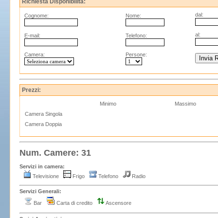
Richiesta Disponibilità:
dal:
Cognome:
Nome:
al:
E-mail:
Telefono:
Camera:
Persone:
Prezzi:
Minimo
Massimo
Camera Singola
Camera Doppia
Num. Camere: 31
Servizi in camera:
Televisione
Frigo
Telefono
Radio
Servizi Generali:
Bar
Carta di credito
Ascensore