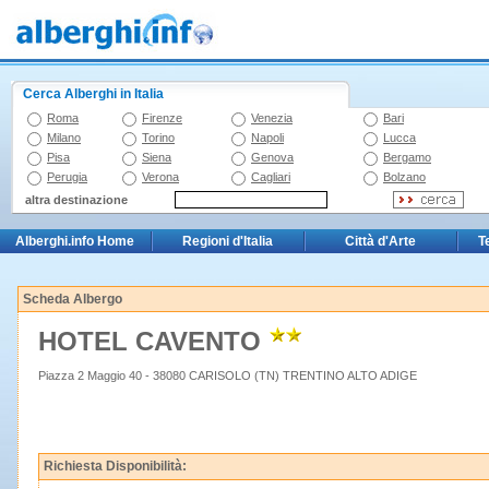
Cerca Alberghi in Italia
Roma
Firenze
Venezia
Bari
Milano
Torino
Napoli
Lucca
Pisa
Siena
Genova
Bergamo
Perugia
Verona
Cagliari
Bolzano
altra destinazione
Alberghi.info Home
Regioni d'Italia
Città d'Arte
T
Scheda Albergo
HOTEL CAVENTO
Piazza 2 Maggio 40 - 38080 CARISOLO (TN) TRENTINO ALTO ADIGE
Richiesta Disponibilità: