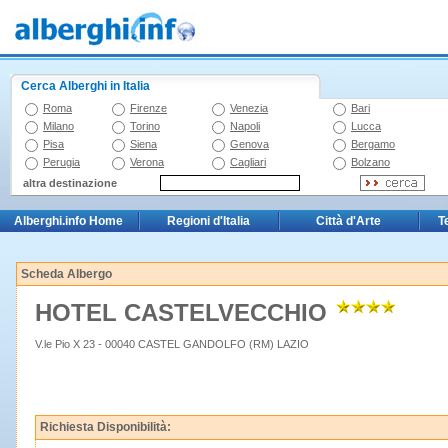
Cerca Alberghi in Italia
Roma
Firenze
Venezia
Bari
Milano
Torino
Napoli
Lucca
Pisa
Siena
Genova
Bergamo
Perugia
Verona
Cagliari
Bolzano
altra destinazione
Alberghi.info Home
Regioni d'Italia
Città d'Arte
T
Scheda Albergo
HOTEL CASTELVECCHIO
V.le Pio X 23 - 00040 CASTEL GANDOLFO (RM) LAZIO
Richiesta Disponibilità: