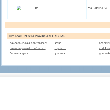
FIBY
Via Solferino 83
Tutti i comuni della Provincia di CAGLIARI
calasetta (isola di sant\'antioco)
arbus
assemini
calasetta (isola di sant'antioco)
capoterra
carloforte
fluminimaggiore
gonnesa
gonnosfa