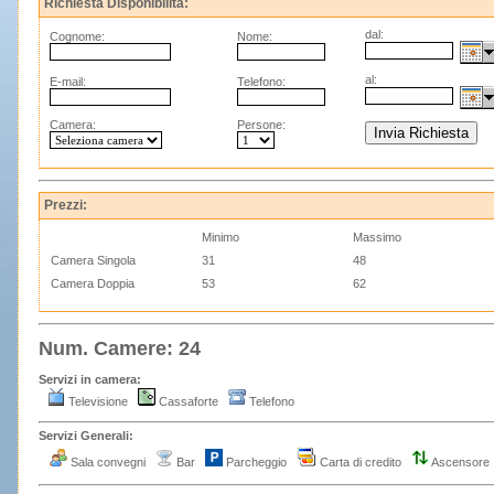
Richiesta Disponibilità:
dal:
Cognome:
Nome:
al:
E-mail:
Telefono:
Camera:
Persone:
Prezzi:
Minimo
Massimo
Camera Singola
31
48
Camera Doppia
53
62
Num. Camere: 24
Servizi in camera:
Televisione
Cassaforte
Telefono
Servizi Generali:
Sala convegni
Bar
Parcheggio
Carta di credito
Ascensor