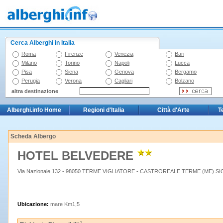
Cerca Alberghi in Italia
Roma
Firenze
Venezia
Bari
Milano
Torino
Napoli
Lucca
Pisa
Siena
Genova
Bergamo
Perugia
Verona
Cagliari
Bolzano
altra destinazione
Alberghi.info Home
Regioni d'Italia
Città d'Arte
T
Scheda Albergo
HOTEL BELVEDERE
Via Nazionale 132 - 98050 TERME VIGLIATORE - CASTROREALE TERME (ME) SIC
Ubicazione:
mare Km1,5