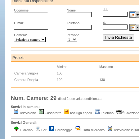
Richiesta Disponibilità:
dal:
Cognome:
Nome:
al:
E-mail:
Telefono:
Camera:
Persone:
Prezzi:
Minimo
Massimo
Camera Singola
100
Camera Doppia
120
130
Num. Camere: 29
di cui 2 con aria condizionata
Servizi in camera:
Televisione
Cassaforte
Asciuga capelli
Telefono
Colazion
Servizi Generali:
Giardino
Bar
Parcheggio
Carta di credito
Televisione in sa