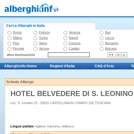
Cerca Alberghi in Italia
Roma
Firenze
Venezia
Bari
Milano
Torino
Napoli
Lucca
Pisa
Siena
Genova
Bergamo
Perugia
Verona
Cagliari
Bolzano
altra destinazione
Alberghi.info Home
Regioni d'Italia
Città d'Arte
T
Scheda Albergo
HOTEL BELVEDERE DI S. LEONIN
Loc. S. Leonino 23 - 53011 CASTELLINA IN CHIANTI (SI) TOSCANA
Lingue parlate:
inglese, francese, tedesco