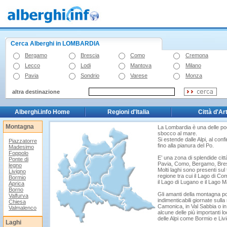
Cerca Alberghi in
LOMBARDIA
Bergamo
Brescia
Como
Cremona
Lecco
Lodi
Mantova
Milano
Pavia
Sondrio
Varese
Monza
altra destinazione
Alberghi.info Home
Regioni d'Italia
Città d'Ar
Montagna
La Lombardia è una delle po
sbocco al mare.
Si estende dalle Alpi, al conf
Piazzatorre
fino alla pianura del Po.
Madesimo
Foppolo
E’ una zona di splendide cit
Ponte di
Pavia, Como, Bergamo, Bre
legno
Molti laghi sono presenti sul 
Livigno
regione tra cui il Lago di Co
Bormio
il Lago di Lugano e il Lago 
Aprica
Borno
Gli amanti della montagna p
Valfurva
indimenticabili giornate sulla
Chiesa
Camonica, in Val Sabbia o i
Valmalenco
alcune delle più importanti lo
delle Alpi come Bormio e Liv
Laghi