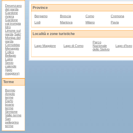
Desenzano
Province
del garda
Gardone
Bergamo
Brescia
Como
Cremona
riviera
Gardone
Lodi
Mantova
Milano
Pavia
val trompia
Idro
Limone sul
Località e zone turistiche
garda
Salo'
Moniga del
garda
Parco
Cernobbio
Lago Maggiore
Lago di Como
Nazionale
Lago d'Iseo
Menaggio
dello Stelvio
Colico
Bellagio
Luino
Sesto
calende
(lago
maggiore)
Terme
Bormio
Angolo
terme
Darfo
boario
terme
Sirmione
Vallio terme
San
pellegrino
terme