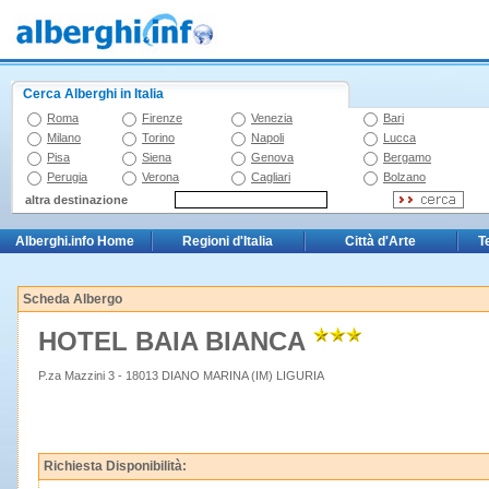
Cerca Alberghi in Italia
Roma
Firenze
Venezia
Bari
Milano
Torino
Napoli
Lucca
Pisa
Siena
Genova
Bergamo
Perugia
Verona
Cagliari
Bolzano
altra destinazione
Alberghi.info Home
Regioni d'Italia
Città d'Arte
T
Scheda Albergo
HOTEL BAIA BIANCA
P.za Mazzini 3 - 18013 DIANO MARINA (IM) LIGURIA
Richiesta Disponibilità: