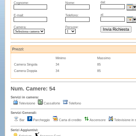
dal:
Cognome:
Nome:
al:
E-mail:
Telefono:
Camera:
Persone:
Prezzi:
Minimo
Massimo
Camera Singola
34
85
Camera Doppia
34
85
Num. Camere: 54
Servizi in camera:
Televisione
Cassaforte
Telefono
Servizi Generali:
Bar
Parcheggio
Carta di credito
Ascensore
Televisione in 
Serizi Aggiuntivi: