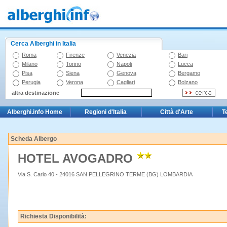
Cerca Alberghi in Italia
Roma
Firenze
Venezia
Bari
Milano
Torino
Napoli
Lucca
Pisa
Siena
Genova
Bergamo
Perugia
Verona
Cagliari
Bolzano
altra destinazione
Alberghi.info Home
Regioni d'Italia
Città d'Arte
T
Scheda Albergo
HOTEL AVOGADRO
Via S. Carlo 40 - 24016 SAN PELLEGRINO TERME (BG) LOMBARDIA
Richiesta Disponibilità: