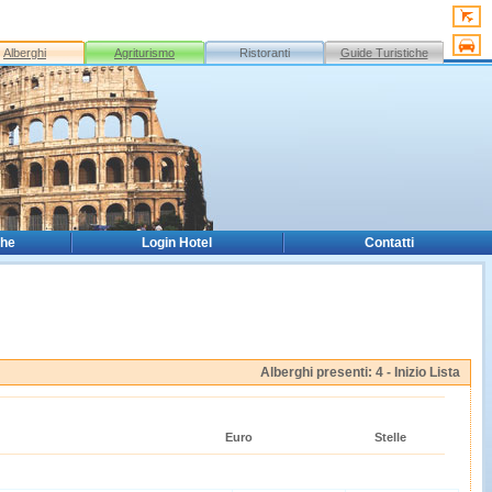
Alberghi
Agriturismo
Ristoranti
Guide Turistiche
che
Login Hotel
Contatti
Alberghi presenti: 4 -
Inizio Lista
Euro
Stelle