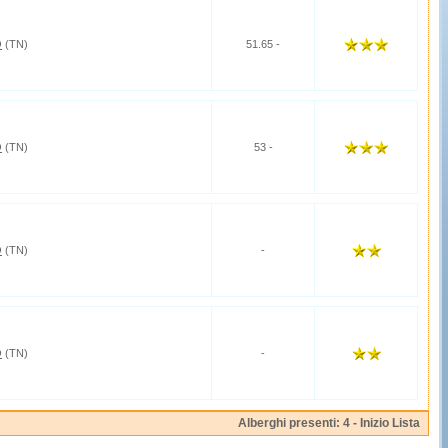
O
(TN)
51.65 -
O
(TN)
53 -
O
(TN)
-
O
(TN)
-
Alberghi presenti: 4 -
Inizio Lista