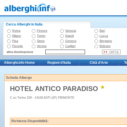
Cerca Alberghi in Italia
Roma
Firenze
Venezia
Bari
Milano
Torino
Napoli
Lucca
Pisa
Siena
Genova
Bergamo
Perugia
Verona
Cagliari
Bolzano
altra destinazione
Alberghi.info Home
Regioni d'Italia
Città d'Arte
T
Scheda Albergo
HOTEL ANTICO PARADISO
C.so Torino 329 - 14100 ASTI (AT) PIEMONTE
Richiesta Disponibilità: