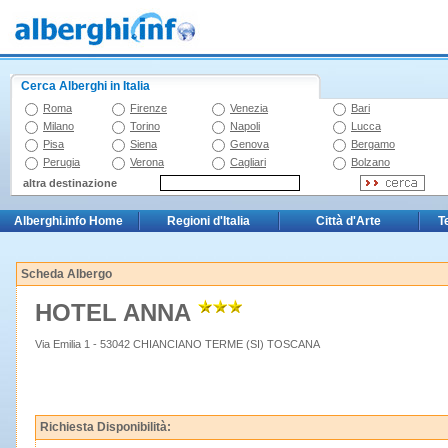
Cerca Alberghi in Italia
Roma
Firenze
Venezia
Bari
Milano
Torino
Napoli
Lucca
Pisa
Siena
Genova
Bergamo
Perugia
Verona
Cagliari
Bolzano
altra destinazione
Alberghi.info Home
Regioni d'Italia
Città d'Arte
T
Scheda Albergo
HOTEL ANNA
Via Emilia 1 - 53042 CHIANCIANO TERME (SI) TOSCANA
Richiesta Disponibilità: