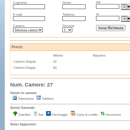
dal:
Cognome:
Nome:
al:
E-mail:
Telefono:
Camera:
Persone:
Prezzi:
Minimo
Massimo
Camera Singola
42
Camera Doppia
60
Num. Camere: 27
Servizi in camera:
Televisione
Telefono
Servizi Generali:
Giardino
Bar
Parcheggio
Carta di credito
Ascensore
Serizi Aggiuntivi: