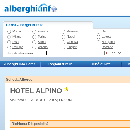
Cerca Alberghi in Italia
Roma
Firenze
Venezia
Bari
Milano
Torino
Napoli
Lucca
Pisa
Siena
Genova
Bergamo
Perugia
Verona
Cagliari
Bolzano
altra destinazione
Alberghi.info Home
Regioni d'Italia
Città d'Arte
T
Scheda Albergo
HOTEL ALPINO
Via Rossi 7 - 17010 OSIGLIA (SV) LIGURIA
Richiesta Disponibilità: