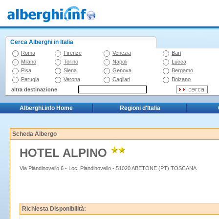
Cerca Alberghi in Italia
Roma
Firenze
Venezia
Bari
Milano
Torino
Napoli
Lucca
Pisa
Siena
Genova
Bergamo
Perugia
Verona
Cagliari
Bolzano
altra destinazione
Alberghi.info Home
Regioni d'Italia
Scheda Albergo
HOTEL ALPINO
Via Piandinovello 6 - Loc. Piandinovello - 51020 ABETONE (PT) TOSCANA
Richiesta Disponibilità: