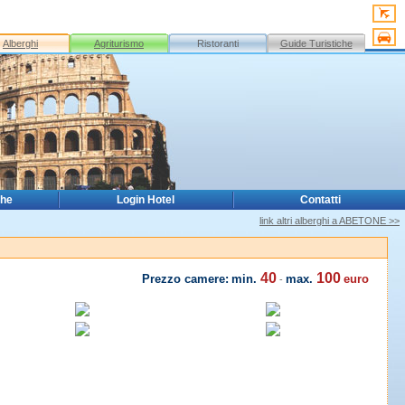
Alberghi
Agriturismo
Ristoranti
Guide Turistiche
che
Login Hotel
Contatti
link altri alberghi a ABETONE >>
40
100
Prezzo camere:
min.
max.
euro
-