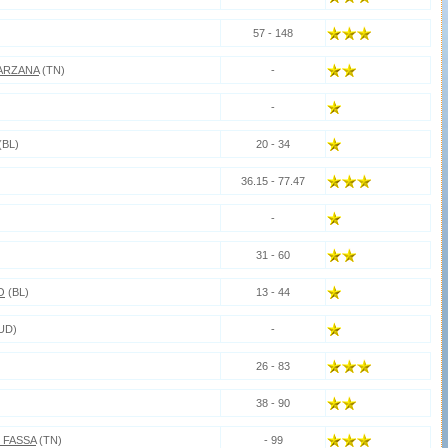
57 - 148
ARZANA
(TN)
-
-
(BL)
20 - 34
36.15 - 77.47
-
31 - 60
O
(BL)
13 - 44
UD)
-
26 - 83
38 - 90
 FASSA
(TN)
- 99