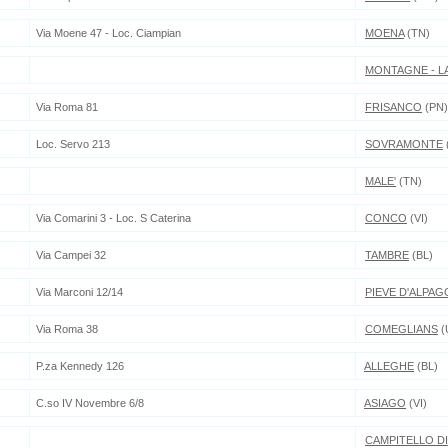
Via Moene 47 - Loc. Ciampian
MOENA
(TN)
MONTAGNE - L
Via Roma 81
FRISANCO
(PN)
Loc. Servo 213
SOVRAMONTE
MALE'
(TN)
Via Comarini 3 - Loc. S Caterina
CONCO
(VI)
Via Campei 32
TAMBRE
(BL)
Via Marconi 12/14
PIEVE D'ALPAG
Via Roma 38
COMEGLIANS
(
P.za Kennedy 126
ALLEGHE
(BL)
C.so IV Novembre 6/8
ASIAGO
(VI)
CAMPITELLO DI