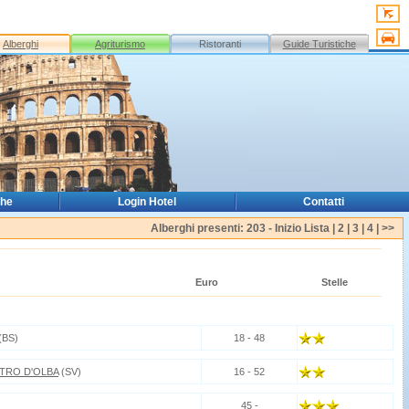
Alberghi
Agriturismo
Ristoranti
Guide Turistiche
che
Login Hotel
Contatti
Alberghi presenti: 203 -
Inizio Lista
|
2
|
3
|
4
|
>>
Euro
Stelle
(BS)
18 - 48
ETRO D'OLBA
(SV)
16 - 52
45 -