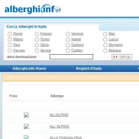
Cerca Alberghi in Italia
Roma
Firenze
Venezia
Bari
Milano
Torino
Napoli
Lucca
Pisa
Siena
Genova
Bergamo
Perugia
Verona
Cagliari
Bolzano
altra destinazione
Alberghi.info Home
Regioni d'Italia
Foto
Albergo
ALL'ALPINO
ALL' ALPINO
ALLA TRANSALPINA