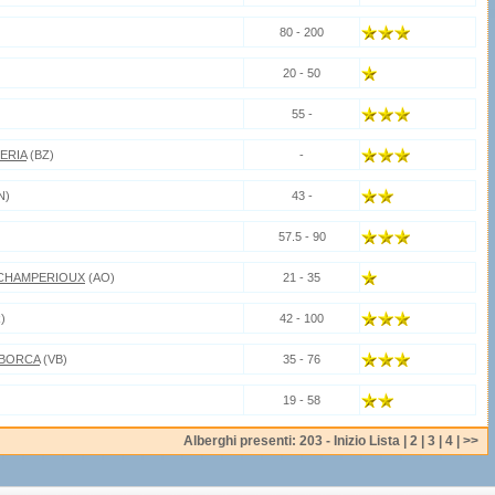
80 - 200
20 - 50
55 -
ERIA
(BZ)
-
N)
43 -
57.5 - 90
 CHAMPERIOUX
(AO)
21 - 35
)
42 - 100
 BORCA
(VB)
35 - 76
19 - 58
Alberghi presenti: 203 -
Inizio Lista
|
2
|
3
|
4
|
>>