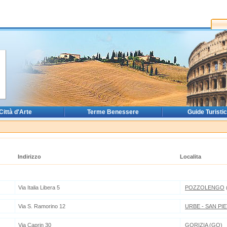
Città d'Arte
Terme Benessere
Guide Turisti
Indirizzo
Localita
Via Italia Libera 5
POZZOLENGO
Via S. Ramorino 12
URBE - SAN PI
Via Caprin 30
GORIZIA
(GO)