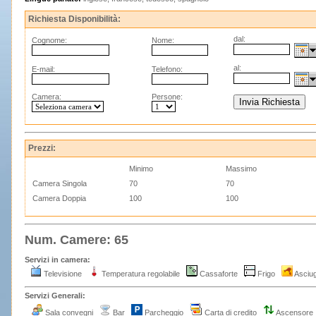
Richiesta Disponibilità:
dal:
Cognome:
Nome:
al:
E-mail:
Telefono:
Camera:
Persone:
Prezzi:
Minimo
Massimo
Camera Singola
70
70
Camera Doppia
100
100
Num. Camere: 65
Servizi in camera:
Televisione
Temperatura regolabile
Cassaforte
Frigo
Asciu
Servizi Generali:
Sala convegni
Bar
Parcheggio
Carta di credito
Ascensore