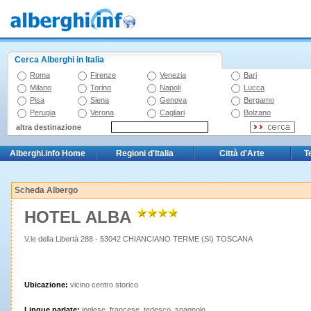
Cerca Alberghi in Italia
Roma
Firenze
Venezia
Bari
Milano
Torino
Napoli
Lucca
Pisa
Siena
Genova
Bergamo
Perugia
Verona
Cagliari
Bolzano
altra destinazione
Alberghi.info Home
Regioni d'Italia
Città d'Arte
T
Scheda Albergo
HOTEL ALBA
V.le della Libertà 288 - 53042 CHIANCIANO TERME (SI) TOSCANA
Ubicazione:
vicino centro storico
Lingue parlate:
inglese, francese, tedesco, spagnolo