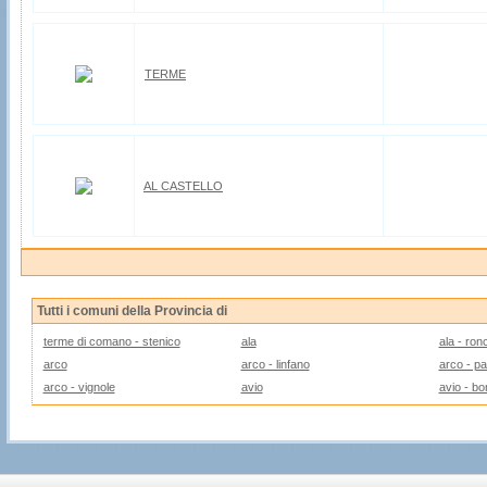
TERME
AL CASTELLO
Tutti i comuni della Provincia di
terme di comano - stenico
ala
ala - ronc
arco
arco - linfano
arco - p
arco - vignole
avio
avio - bo