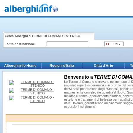
Cerca Alberghi a
TERME DI COMANO - STENICO
altra destinazione
Alberghi.info Home
Regioni d'Italia
Città d'Arte
T
Benvenuto a
TERME DI COMA
Le Terme di Comano si trovano nel comune di Stenic
rinvenuti reperti in ceramica e in bronzo del p
derivi dalla popolazione degli “Stones”, popolo
magnesiache con elevate quantità di fluoro. Sono u
malattie cutanee (specialmente psoriasi, eczemi e
estetiche e trattamenti di bellezza per i quali s
dalle Dolomiti, garantiscono un piacevole soggiorn
escursioni nei dintorni