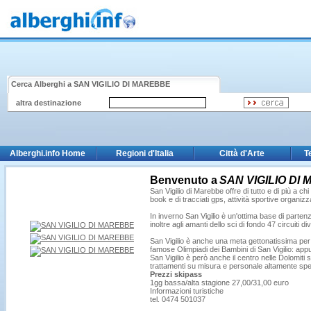
Cerca Alberghi a
SAN VIGILIO DI MAREBBE
altra destinazione
Alberghi.info Home
Regioni d'Italia
Città d'Arte
T
Benvenuto a
SAN VIGILIO DI
San Vigilio di Marebbe offre di tutto e di più a ch
book e di tracciati gps, attività sportive organizz
In inverno San Vigilio è un'ottima base di partenz
inoltre agli amanti dello sci di fondo 47 circuiti di
San Vigilio è anche una meta gettonatissima per f
famose Olimpiadi dei Bambini di San Vigilio: appu
San Vigilio è però anche il centro nelle Dolomiti
trattamenti su misura e personale altamente spe
Prezzi skipass
1gg bassa/alta stagione 27,00/31,00 euro
Informazioni turistiche
tel. 0474 501037