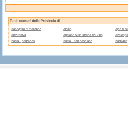
Tutti i comuni della Provincia di
san vigilio di marebbe
aldino
alpe di si
anterselva
appiano sulla strada del vino
avelengo
badia - pedraces
badia - san cassiano
barbiano