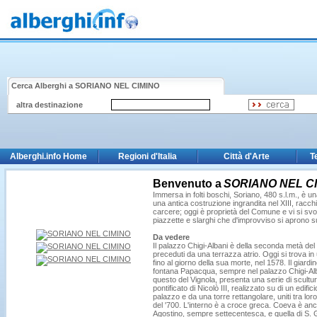
Cerca Alberghi a
SORIANO NEL CIMINO
altra destinazione
Alberghi.info Home
Regioni d'Italia
Città d'Arte
T
Benvenuto a
SORIANO NEL C
Immersa in folti boschi, Soriano, 480 s.l.m., è una
una antica costruzione ingrandita nel XIII, racc
carcere; oggi è proprietà del Comune e vi si svolgon
piazzette e slarghi che d'improvviso si aprono sul
Da vedere
Il palazzo Chigi-Albani è della seconda metà del
preceduti da una terrazza atrio. Oggi si trova i
fino al giorno della sua morte, nel 1578. Il giard
fontana Papacqua, sempre nel palazzo Chigi-Alb
questo del Vignola, presenta una serie di sculture
pontificato di Nicolò III, realizzato su di un edif
palazzo e da una torre rettangolare, uniti tra loro
del '700. L'interno è a croce greca. Coeva è anch
Agostino, sempre settecentesca, e quella di S. Gio