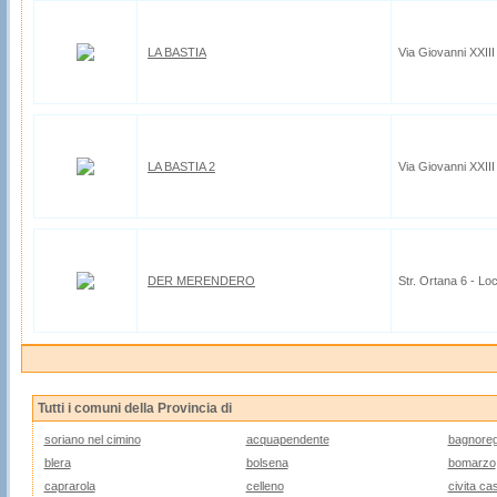
LA BASTIA
Via Giovanni XXIII
LA BASTIA 2
Via Giovanni XXIII
DER MERENDERO
Str. Ortana 6 - Lo
Tutti i comuni della Provincia di
soriano nel cimino
acquapendente
bagnoreg
blera
bolsena
bomarzo
caprarola
celleno
civita ca