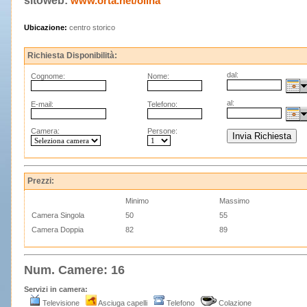
sitoweb:
www.orta.net/olina
Ubicazione:
centro storico
Richiesta Disponibilità:
dal:
Cognome:
Nome:
al:
E-mail:
Telefono:
Camera:
Persone:
Prezzi:
Minimo
Massimo
Camera Singola
50
55
Camera Doppia
82
89
Num. Camere: 16
Servizi in camera:
Televisione
Asciuga capelli
Telefono
Colazione