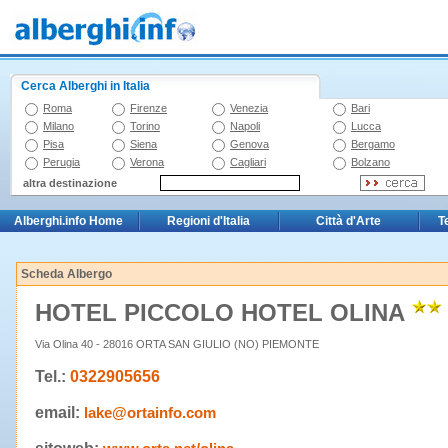
Cerca Alberghi in Italia
Roma
Firenze
Venezia
Bari
Milano
Torino
Napoli
Lucca
Pisa
Siena
Genova
Bergamo
Perugia
Verona
Cagliari
Bolzano
altra destinazione
Alberghi.info Home
Regioni d'Italia
Città d'Arte
T
Scheda Albergo
HOTEL PICCOLO HOTEL OLINA
Via Olina 40 - 28016 ORTA SAN GIULIO (NO) PIEMONTE
Tel.:
0322905656
email:
lake@ortainfo.com