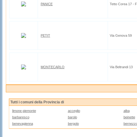
PANICE
Tetto Corea 17 - F
PETIT
Via Genova 59
MONTECARLO
Via Beltrandi 13
Tutti i comuni della Provincia di
limone piemonte
acceglio
alba
barbaresco
barolo
beinette
benevagienna
bergolo
bernezz