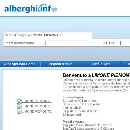
Cerca Alberghi a
LIMONE PIEMONTE
altra destinazione
Alberghi.info Home
Regioni d'Italia
Città d'Arte
T
Benvenuto a
LIMONE PIEMON
Limone offre al turista un ottimo comprensorio sc
Cuneo sia dai liguri di Ventimiglia e dai france
e Colle di Tenda con piste di diversa difficoltà e 
località Vernante (7Km) o in località Panice (3Km
La montagna
Sci alpino: 80 Km di piste
Sci nordico: 12 Km di piste
4 piste difficili
31 piste di media difficoltà
12 piste facili
Prezzi skipass
1gg Alta/Bassa stagione 31,00 euro
6gg Alta/Bassa stagione 140,00 euro