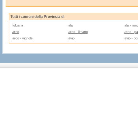
Tutti i comuni della Provincia di
folgaria
ala
ala - ronc
arco
arco - linfano
arco - p
arco - vignole
avio
avio - bo