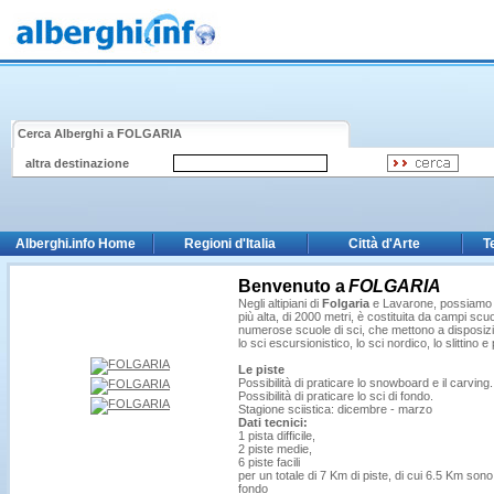
Cerca Alberghi a
FOLGARIA
altra destinazione
Alberghi.info Home
Regioni d'Italia
Città d'Arte
T
Benvenuto a
FOLGARIA
Negli altipiani di
Folgaria
e Lavarone, possiamo tro
più alta, di 2000 metri, è costituita da campi scuola
numerose scuole di sci, che mettono a disposizione
lo sci escursionistico, lo sci nordico, lo slittino e
Le piste
Possibilità di praticare lo snowboard e il carving.
Possibilità di praticare lo sci di fondo.
Stagione sciistica: dicembre - marzo
Dati tecnici:
1 pista difficile,
2 piste medie,
6 piste facili
per un totale di 7 Km di piste, di cui 6.5 Km sono 
fondo