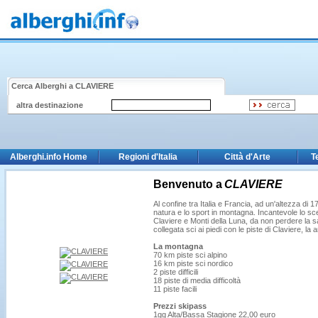
Cerca Alberghi a
CLAVIERE
altra destinazione
Alberghi.info Home
Regioni d'Italia
Città d'Arte
T
Benvenuto a
CLAVIERE
Al confine tra Italia e Francia, ad un'altezza di 1
natura e lo sport in montagna. Incantevole lo scen
Claviere e Monti della Luna, da non perdere la 
collegata sci ai piedi con le piste di Claviere, la 
La montagna
70 km piste sci alpino
16 km piste sci nordico
2 piste difficili
18 piste di media difficoltà
11 piste facili
Prezzi skipass
1gg Alta/Bassa Stagione 22,00 euro