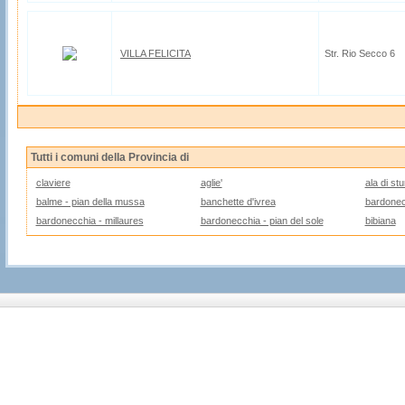
VILLA FELICITA
Str. Rio Secco 6
Tutti i comuni della Provincia di
claviere
aglie'
ala di stu
balme - pian della mussa
banchette d'ivrea
bardonec
bardonecchia - millaures
bardonecchia - pian del sole
bibiana