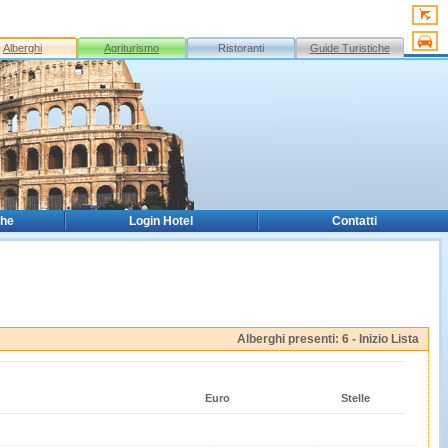
Alberghi
Agriturismo
Ristoranti
Guide Turistiche
che
Login Hotel
Contatti
Alberghi presenti: 6 -
Inizio Lista
Euro
Stelle