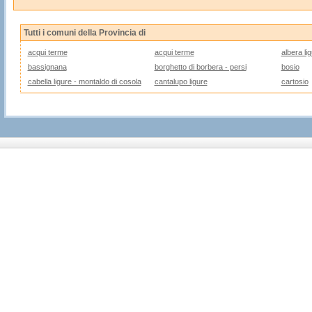
Tutti i comuni della Provincia di
acqui terme
acqui terme
albera li
bassignana
borghetto di borbera - persi
bosio
cabella ligure - montaldo di cosola
cantalupo ligure
cartosio