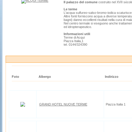
Il palazzo del comune
costruito nel XVII secol
Le terme
L'acqua sulfureo-salso-bromo-iodica scaturisce, 
Altre fonti forniscono acqua a diverse temperatur
bagni) danno eccellenti risultati nella cura di mal
Nel centro termale si eseguono anche trattamenti
ed idropterapeutico.
Informazioni utili
Terme di Acqui
Piazza Italia,1
tel. 0144/324390
Foto
Albergo
Indirizzo
GRAND HOTEL NUOVE TERME
Piazza Italia 1