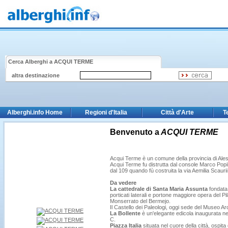
Cerca Alberghi a
ACQUI TERME
altra destinazione
Alberghi.info Home
Regioni d'Italia
Città d'Arte
T
Benvenuto a
ACQUI TERME
Acqui Terme è un comune della provincia di Ales
Acqui Terme fu distrutta dal console Marco Popi
dal 109 quando fù costruita la via Aemilia Scaurii
Da vedere
La cattedrale di Santa Maria Assunta
fondata 
porticati laterali e portone maggiore opera del Pil
Monserrato del Bermejo.
Il Castello dei Paleologi, oggi sede del Museo Ar
La Bollente
è un'elegante edicola inaugurata ne
C.
Piazza Italia
situata nel cuore della città, ospit